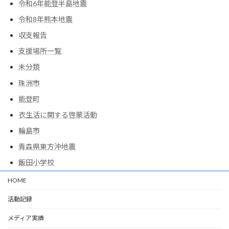
令和6年能登半島地震
令和8年熊本地震
収支報告
支援場所一覧
未分類
珠洲市
能登町
衣生活に関する啓蒙活動
輪島市
青森県東方沖地震
飯田小学校
HOME
活動記録
メディア実績