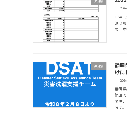
20
未分類
202
DSA
通り報
表 中
静岡
未分類
けに
202
静岡県
範囲で
発生、
ます。 