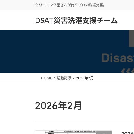
コ
ナ
クリーニング屋さんが行うプロの洗濯支援。
ン
ビ
テ
ゲ
DSAT災害洗濯支援チーム
ン
ー
ツ
シ
へ
ョ
ス
ン
キ
に
ッ
移
プ
動
HOME
活動記録
2026年2月
2026年2月