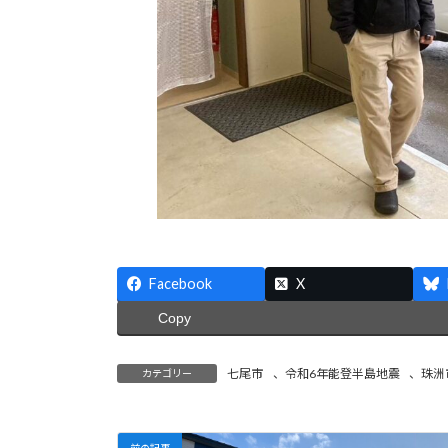
Facebook
X
Copy
七尾市
、
令和6年能登半島地震
、
珠洲
カテゴリー
前の記事