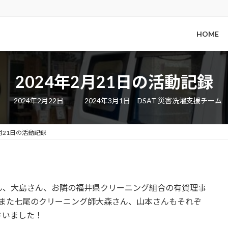
HOME
2024年2月21日の活動記録
最
2024年2月22日
2024年3月1日
DSAT 災害洗濯支援チーム
終
更
新
日
2月21日の活動記録
時
:
ん、大島さん、お隣の福井県クリーニング組合の有賀理事
、また七尾のクリーニング師大森さん、山本さんもそれぞ
さいました！