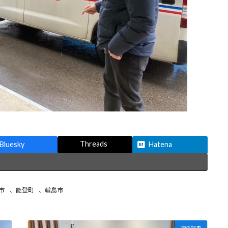
Threads
Bluesky
Hatena
市
、
能登町
、
輪島市
次の記事