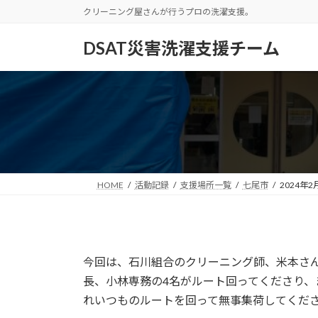
コ
ナ
クリーニング屋さんが行うプロの洗濯支援。
ン
ビ
テ
ゲ
DSAT災害洗濯支援チーム
ン
ー
ツ
シ
へ
ョ
ス
ン
キ
に
ッ
移
プ
動
HOME
活動記録
支援場所一覧
七尾市
2024年
今回は、石川組合のクリーニング師、米本さ
長、小林専務の4名がルート回ってくださり
れいつものルートを回って無事集荷してくだ